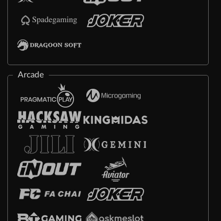
Arcade