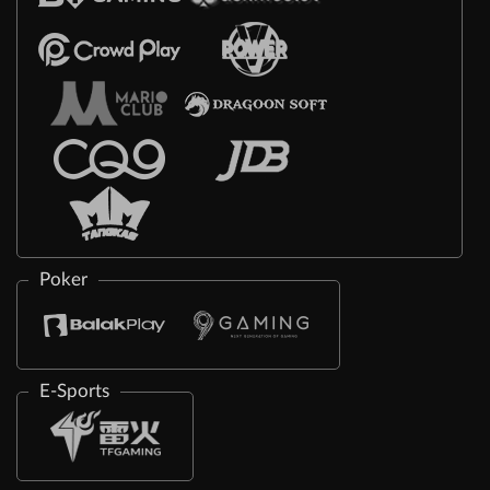
Poker
E-Sports