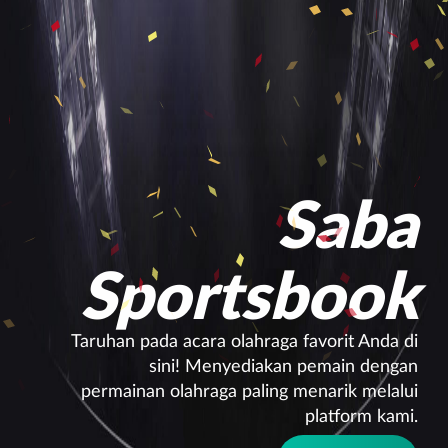
Saba
Sportsbook
Taruhan pada acara olahraga favorit Anda di
sini! Menyediakan pemain dengan
permainan olahraga paling menarik melalui
platform kami.