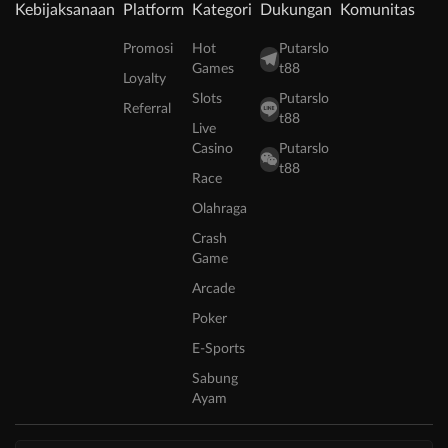
Kebijaksanaan
Platform
Kategori
Dukungan
Komunitas
Promosi
Hot
Putarslo
Games
t88
Loyalty
Slots
Putarslo
Referral
t88
Live
Casino
Putarslo
t88
Race
Olahraga
Crash
Game
Arcade
Poker
E-Sports
Sabung
Ayam