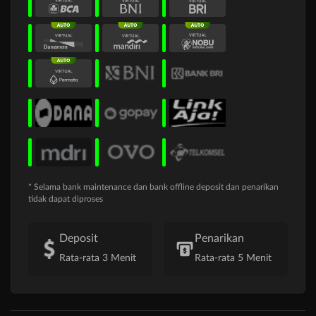
* Selama bank maintenance dan bank offline deposit dan penarikan
tidak dapat diproses
Deposit
Penarikan
Rata-rata 3 Menit
Rata-rata 5 Menit