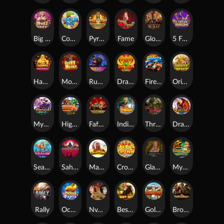
Big Shot
Cookie Pop
Pyramid Adventure
Fame
Glorious Rome
5 Fortune Dragon
Happy Prosperous
Monkey Slots
Runaway
Dragon Gold
Fire of Route 66
Orient
Mysterious Witch
Highway King
Fafafa2
Indihn Dkehming
Three Kingdoms
Dragon City
Sea Realms
Sahara Gold
Magic Totem
Crown Of Fire
Glamourous World
Mystery Reels Power Reels
Rally
Ocean Party
NvXia
Best Bet
Golden Tour
Brothers Kingdom