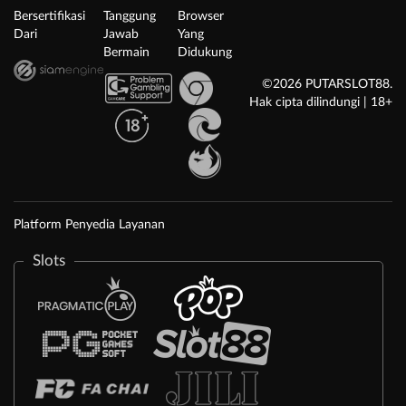
Bersertifikasi
Tanggung
Browser
Dari
Jawab
Yang
Bermain
Didukung
©2026 PUTARSLOT88.
Hak cipta dilindungi | 18+
Platform Penyedia Layanan
Slots