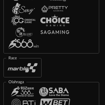
Race
Olahraga