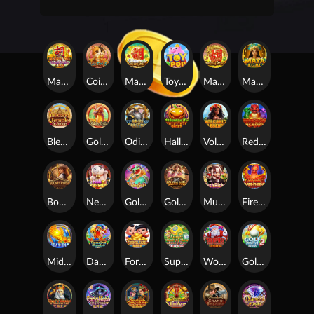
Mahjong Win
Coin Cat 2
Mahjong Win 2
Toy Pop
Mahjong Win 3
Maya Legacy
Blessing Temple
Golden Qilin
Odin Territory
Halloween Win
Volcanic Legend
Red Dragon’s Treasure
Bounty Clash
Neko Treasures
Golden Snake
Golden Duel
Much Richer
Fire Ball Blaze Phoenix
Midas Hand
Dancing Samba
Fortune Twins
Super Hoo Hey How
Wonderful Christmas
Golf 2