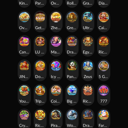
King's Sword
Party Night
Overlord & Concubine
Roll in Money
Grand Sheriff
Diamond Mogul
Over Dragon's Gate
Get Money
Zhen Long Ju Bao
Great Lion
Ultra Treasure
Caishen Coming
Candy Dynasty
LU LING QI
Many Beauties
Dragon's Treasure
Egypt Oracle
Rich Dragon
JIN HOU YE
Doggy Wealth
Icy Bar
Pandaria
Zeus
5 God Beast
You Will Win
Triple Monkey
Coin Cat
Big Diamond
Rich Lion
777
Crystal Fruits
Rich Ox
Pirate King
Wolf Legend
Dragonburst
Farm Family