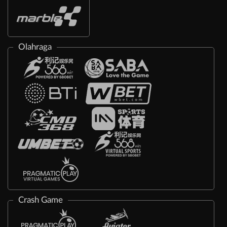
Olahraga
Crash Game