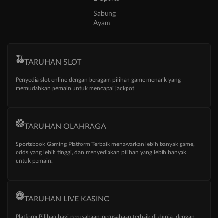
Sabung
Ayam
TARUHAN SLOT
Penyedia slot online dengan beragam pilihan game menarik yang
memudahkan pemain untuk mencapai jackpot
TARUHAN OLAHRAGA
Sportsbook Gaming Platform Terbaik menawarkan lebih banyak game,
odds yang lebih tinggi, dan menyediakan pilihan yang lebih banyak
untuk pemain.
TARUHAN LIVE KASINO
Platform Pilihan bagi perusahaan-perusahaan terbaik di dunia, dengan