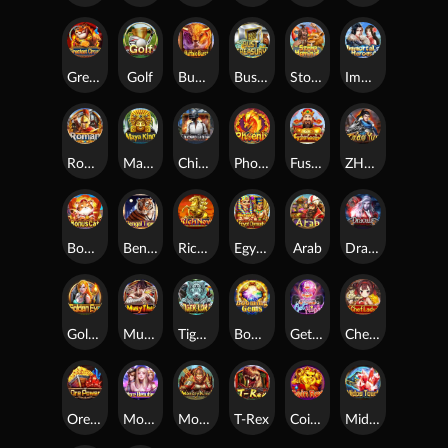
Greatest Circus
Golf
Buffalo Burst
Bust Treasury
Stone Hominid
Immortal Heroes
Roman
Maya King
Chicken Dinner
Phoenix
Fushen Coming
ZHAO YUN
Bonus Cat
Bengal Tiger
Rich Now
Egypt Dynasty
Arab
Dracula
Golden Eye
Muay Thai
Tiger Lord
Booming Gems
Get High
Chef Lady
Ore Power
More Beauties
Monkey King
T-Rex
Coin Rat
Midas Touch