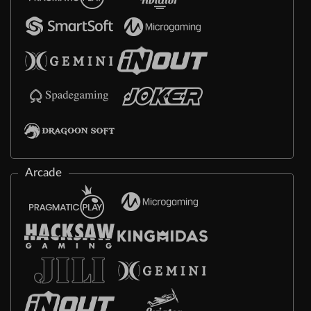
Arcade