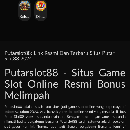
Bakufu Shogun
Diamond 7
Putarslot88: Link Resmi Dan Terbaru Situs Putar
Slot88 2024
Putarslot88 - Situs Game
Slot Online Resmi Bonus
Melimpah
Putarslot88 adalah salah satu situs judi game slot online yang terpercaya di
Indonesia tahun 2023. Ada banyak game slot online resmi yang tersedia di situs
Putar Slot88 yang bisa anda mainkan. Beragam keuntungan yang bisa anda
nikmati ketika bergabung bersama Putarslot88 salah satunya adalah bocoran
slot gacor hari ini. Tunggu apa lagi? Segera bergabung Bersama kami di