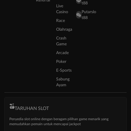
Referral
t88
Live
Casino
Putarslo
t88
Race
Olahraga
Crash
Game
Arcade
Poker
E-Sports
Sabung
Ayam
TARUHAN SLOT
Penyedia slot online dengan beragam pilihan game menarik yang
memudahkan pemain untuk mencapai jackpot