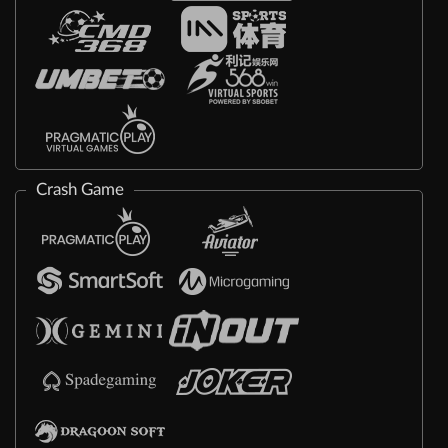
Crash Game