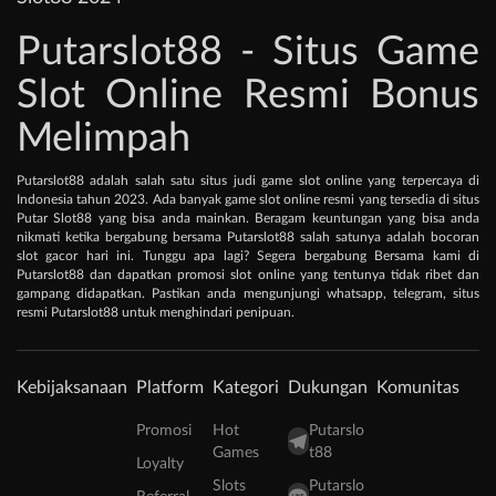
Putarslot88 - Situs Game
Slot Online Resmi Bonus
Melimpah
Putarslot88 adalah salah satu situs judi game slot online yang terpercaya di
Indonesia tahun 2023. Ada banyak game slot online resmi yang tersedia di situs
Putar Slot88 yang bisa anda mainkan. Beragam keuntungan yang bisa anda
nikmati ketika bergabung bersama Putarslot88 salah satunya adalah bocoran
slot gacor hari ini. Tunggu apa lagi? Segera bergabung Bersama kami di
Putarslot88 dan dapatkan promosi slot online yang tentunya tidak ribet dan
gampang didapatkan. Pastikan anda mengunjungi whatsapp, telegram, situs
resmi Putarslot88 untuk menghindari penipuan.
Kebijaksanaan
Platform
Kategori
Dukungan
Komunitas
Promosi
Hot
Putarslo
Games
t88
Loyalty
Slots
Putarslo