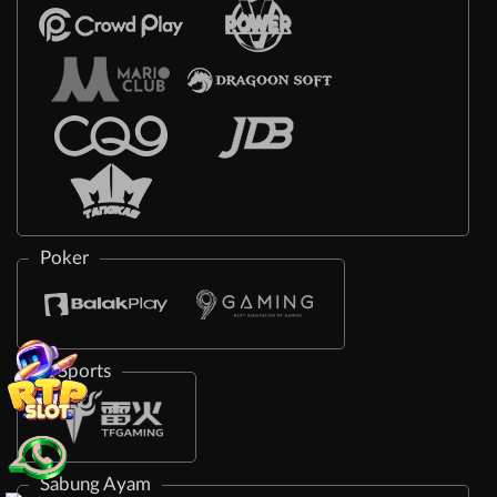
Poker
E-Sports
Sabung Ayam