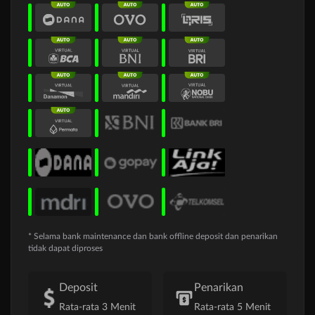
* Selama bank maintenance dan bank offline deposit dan penarikan
tidak dapat diproses
Deposit
Penarikan
Rata-rata 3 Menit
Rata-rata 5 Menit