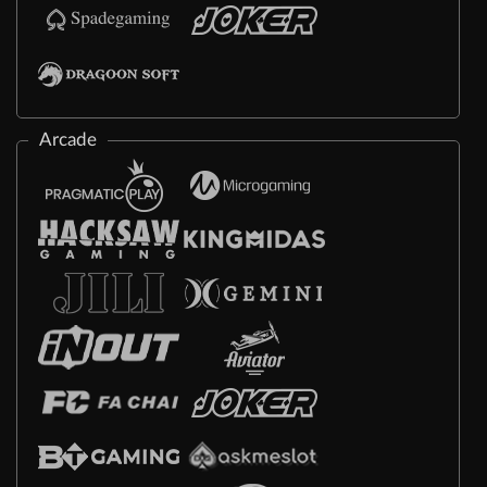
Arcade