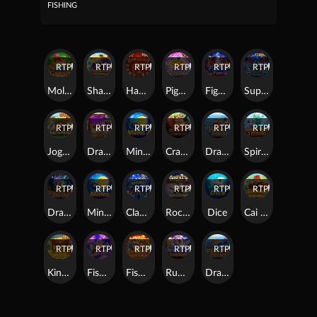
FISHING
RTP
87%
RTP
92%
RTP
80%
RTP
84%
RTP
90%
RTP
91%
Mole Crash
Shade Dragons Fishing
Happy New Year
Piggy Bank TapTap
Fighter Fire
Super Super Fruit
RTP
83%
RTP
88%
RTP
83%
RTP
95%
RTP
89%
RTP
84%
Jogo Do Bicho
Dragon Master
Mines 2
Crazy King Kong
Dragon Fishing
Spirit Tide Legend
RTP
88%
RTP
93%
RTP
94%
RTP
89%
RTP
86%
RTP
92%
Dragon of Demons
Mines
Classic Mario
Rocket Derby
Dice
Cai Shen Fishing
RTP
90%
RTP
85%
RTP
90%
RTP
90%
RTP
92%
King Of Football
Fishing Disco
Fishing YiLuFa
Running Chicken
Dragon Fishing II