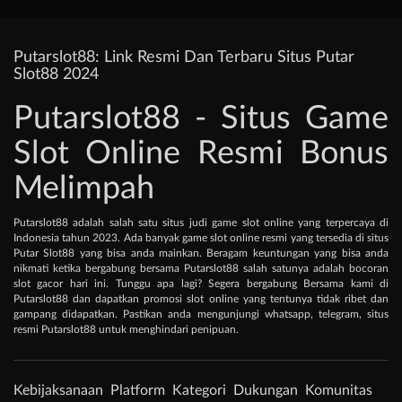
Putarslot88: Link Resmi Dan Terbaru Situs Putar
Slot88 2024
Putarslot88 - Situs Game
Slot Online Resmi Bonus
Melimpah
Putarslot88 adalah salah satu situs judi game slot online yang terpercaya di
Indonesia tahun 2023. Ada banyak game slot online resmi yang tersedia di situs
Putar Slot88 yang bisa anda mainkan. Beragam keuntungan yang bisa anda
nikmati ketika bergabung bersama Putarslot88 salah satunya adalah bocoran
slot gacor hari ini. Tunggu apa lagi? Segera bergabung Bersama kami di
Putarslot88 dan dapatkan promosi slot online yang tentunya tidak ribet dan
gampang didapatkan. Pastikan anda mengunjungi whatsapp, telegram, situs
resmi Putarslot88 untuk menghindari penipuan.
Kebijaksanaan
Platform
Kategori
Dukungan
Komunitas