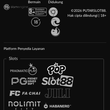
Bermain
Didukung
©2026 PUTARSLOT88.
Hak cipta dilindungi | 18+
Platform Penyedia Layanan
Slots