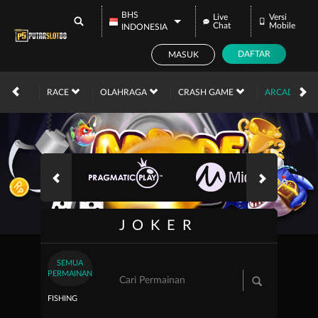
BHS
Live
Versi
Chat
Mobile
INDONESIA
DAFTAR
MASUK
SINO
RACE
OLAHRAGA
CRASH GAME
ARCADE
JOKER
SEMUA
PERMAINAN
FISHING