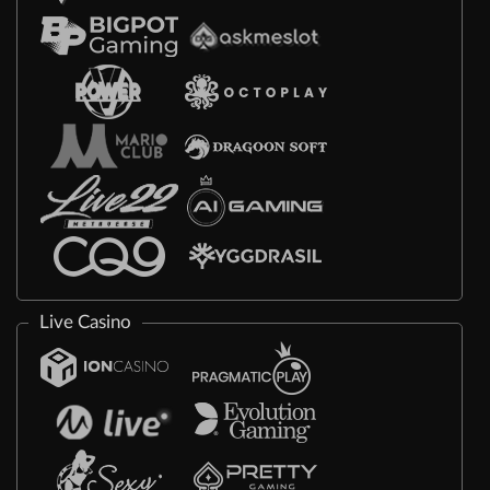
Live Casino