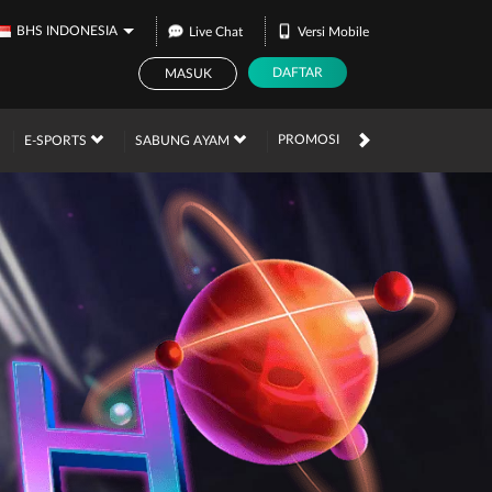
BHS INDONESIA
Live Chat
Versi Mobile
DAFTAR
MASUK
PROMOSI
E-SPORTS
SABUNG AYAM