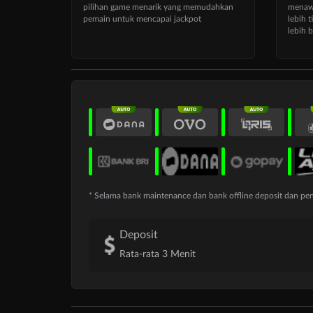
pilihan game menarik yang memudahkan
menawa
pemain untuk mencapai jackpot
lebih 
lebih 
* Selama bank maintenance dan bank offline deposit dan pen
Deposit
Rata-rata 3 Menit