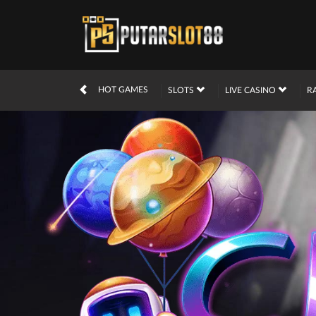
HOT GAMES
SLOTS
LIVE CASINO
R