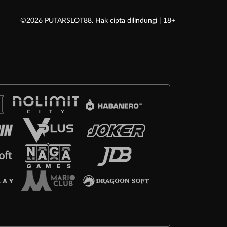
©2026 PUTARSLOT88. Hak cipta dilindungi | 18+