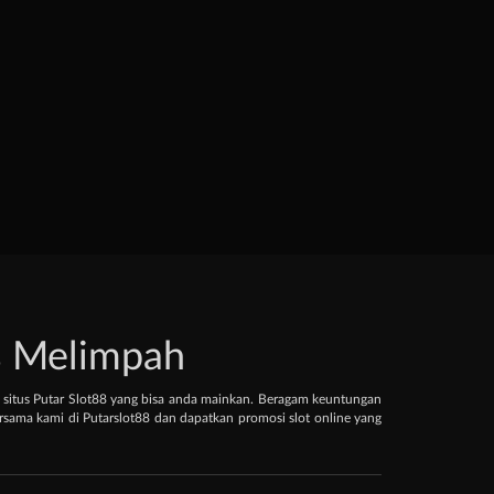
s Melimpah
 di situs Putar Slot88 yang bisa anda mainkan. Beragam keuntungan
ersama kami di Putarslot88 dan dapatkan promosi slot online yang