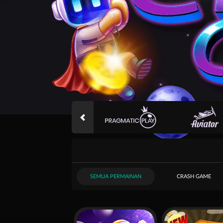
SEMUA PERMAINAN
CRASH GAME