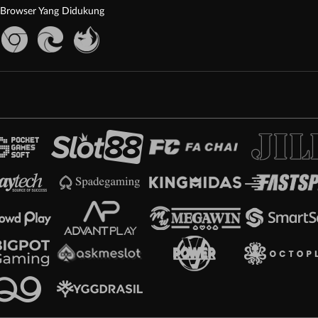
Browser Yang Didukung