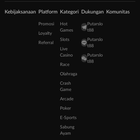
Kebijaksanaan
Platform
Kategori
Dukungan
Komunitas
Promosi
Hot
Putarslo
Games
t88
Loyalty
Slots
Putarslo
Referral
t88
Live
Casino
Putarslo
t88
Race
Olahraga
Crash
Game
Arcade
Poker
E-Sports
Sabung
Ayam