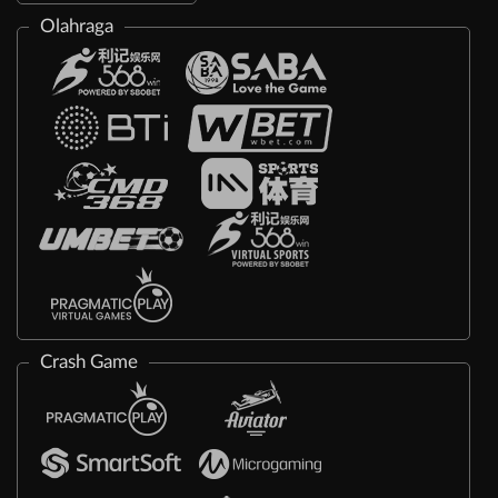
Olahraga
Crash Game