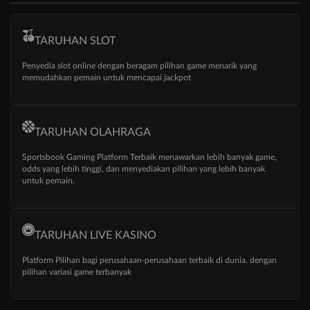
TARUHAN SLOT
Penyedia slot online dengan beragam pilihan game menarik yang
memudahkan pemain untuk mencapai jackpot
TARUHAN OLAHRAGA
Sportsbook Gaming Platform Terbaik menawarkan lebih banyak game,
odds yang lebih tinggi, dan menyediakan pilihan yang lebih banyak
untuk pemain.
TARUHAN LIVE KASINO
Platform Pilihan bagi perusahaan-perusahaan terbaik di dunia, dengan
pilihan variasi game terbanyak