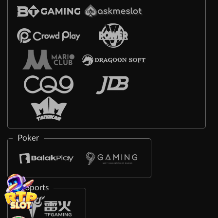
Poker
E-Sports