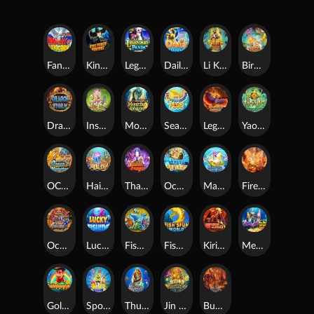
Fantasy Unicorn
King Kong’s Rampage
Legendary Panda
Daily Fishing
Li Kui Pi Yu
Bird Hunter
Dragon Storm
Insect Paradise
Monster Awaken plus
Sea Food Paradise II Plus
Legend of the phoenix
YaoQianShu
OCEAN MONSTER 2
HaiDiLao
Thanos Avengers
Ocean Paradise
Master Of The Deep
Fire Phoenix
Ocean King 3
Lucky Fishing
Fishman Wharf
Fish Music World
Kirin Storm
Mermaids-6s
Golden Legend Plus
Spongebob
Thunder Dragon
Jin Chan Bu Yu
Buffalo thunder