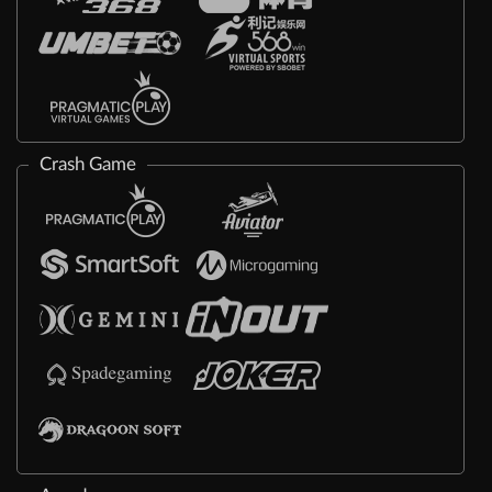
Crash Game