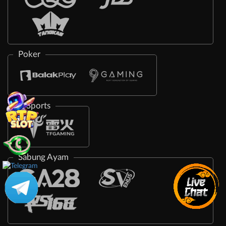
Poker
E-Sports
Sabung Ayam