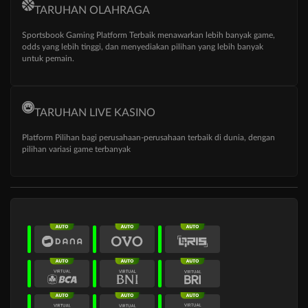
TARUHAN OLAHRAGA
Sportsbook Gaming Platform Terbaik menawarkan lebih banyak game,
odds yang lebih tinggi, dan menyediakan pilihan yang lebih banyak
untuk pemain.
TARUHAN LIVE KASINO
Platform Pilihan bagi perusahaan-perusahaan terbaik di dunia, dengan
pilihan variasi game terbanyak