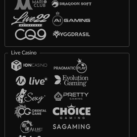
Live Casino