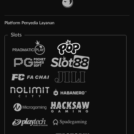
Platform Penyedia Layanan
Slots