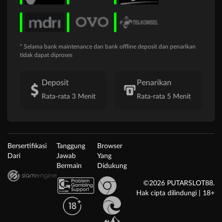
* Selama bank maintenance dan bank offline deposit dan penarikan
tidak dapat diproses
Deposit
Penarikan
Rata-rata 3 Menit
Rata-rata 5 Menit
Bersertifikasi
Tanggung
Browser
Dari
Jawab
Yang
Bermain
Didukung
©2026 PUTARSLOT88.
Hak cipta dilindungi | 18+