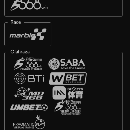
Race
Olahraga