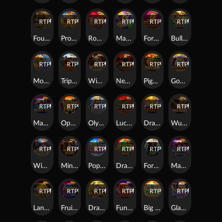
RTP
87%
RTP
88%
RTP
87%
RTP
82%
RTP
84%
RTP
85%
Four Treasures
Prosperity Tiger
Rooster In Love
MarvelousIV
FortuneHorse
Bull Treasure
RTP
83%
RTP
91%
RTP
90%
RTP
94%
RTP
92%
RTP
93%
Moonlight Treasure
TripleKingKong
Winning Mask II
New Year
Piggy Bank
GoLaiFu
RTP
83%
RTP
86%
RTP
85%
RTP
92%
RTP
83%
RTP
91%
Magic Ace
Open Sesame Mega
Olympian Temple
Lucky Dragons
DragonsWorld
Wukong
RTP
79%
RTP
95%
RTP
88%
RTP
83%
RTP
82%
RTP
94%
Winning Mask
MinerBabe
Pop Pop Candy
Dragon Soar - Hyper Wild
Formosa Bear
Magic Ace WILD LOCK
RTP
89%
RTP
80%
RTP
89%
RTP
82%
RTP
89%
RTP
95%
LanternWealth
Fruity Bonanza
Dragon Warrior
FunkyKingKong
Big Three Dragons
Glamorous Girl