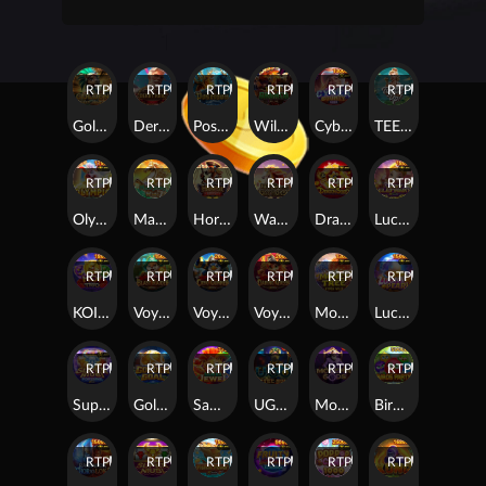
RTP
82%
RTP
95%
RTP
87%
RTP
91%
RTP
86%
RTP
93%
Golden Hoof Quest
Derby King
Poseidon
Wild Bronco
Cyber Bounty 4096
TEEED UP!
RTP
81%
RTP
89%
RTP
90%
RTP
87%
RTP
83%
RTP
83%
Olympig
Mahjong Wins
Horse of Bounty
Ways of the Holy Horse
Dragon Soar
Lucky Elephant X-Huge
RTP
90%
RTP
95%
RTP
90%
RTP
89%
RTP
83%
RTP
82%
KOI TRIO
Voyage of Blast Raider X-Lock
Voyage of Cryo Gunner X-Lock
Voyage of Daring Queen X-Lock
Money Tree - Hyper Wild
Lucky Pearl
RTP
90%
RTP
84%
RTP
91%
RTP
94%
RTP
90%
RTP
95%
Super Niubi Fortune X-Huge
Golden Goal
Samba Jewel
UGO Aztec Gold
Modern Gods
BirdsParty
RTP
81%
RTP
95%
RTP
84%
RTP
92%
RTP
92%
RTP
97%