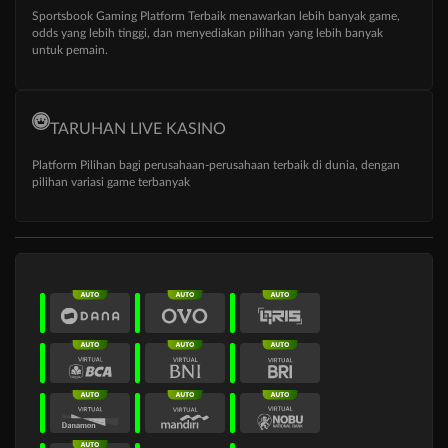
Sportsbook Gaming Platform Terbaik menawarkan lebih banyak game,
odds yang lebih tinggi, dan menyediakan pilihan yang lebih banyak
untuk pemain.
TARUHAN LIVE KASINO
Platform Pilihan bagi perusahaan-perusahaan terbaik di dunia, dengan
pilihan variasi game terbanyak