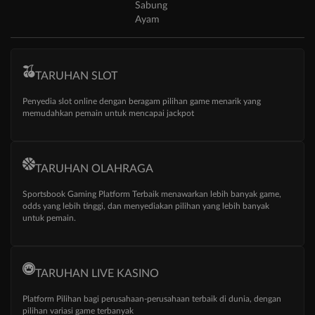
Sabung
Ayam
TARUHAN SLOT
Penyedia slot online dengan beragam pilihan game menarik yang
memudahkan pemain untuk mencapai jackpot
TARUHAN OLAHRAGA
Sportsbook Gaming Platform Terbaik menawarkan lebih banyak game,
odds yang lebih tinggi, dan menyediakan pilihan yang lebih banyak
untuk pemain.
TARUHAN LIVE KASINO
Platform Pilihan bagi perusahaan-perusahaan terbaik di dunia, dengan
pilihan variasi game terbanyak