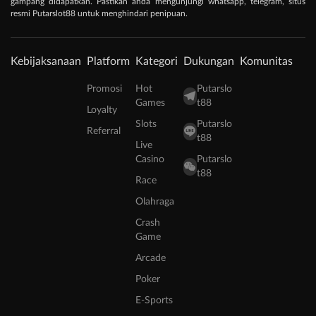
gampang didapatkan. Pastikan anda mengunjungi whatsapp, telegram, situs
resmi Putarslot88 untuk menghindari penipuan.
Kebijaksanaan
Platform
Kategori
Dukungan
Komunitas
Promosi
Hot
Putarslo
Games
t88
Loyalty
Slots
Putarslo
Referral
t88
Live
Casino
Putarslo
t88
Race
Olahraga
Crash
Game
Arcade
Poker
E-Sports