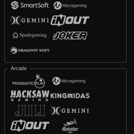
Arcade