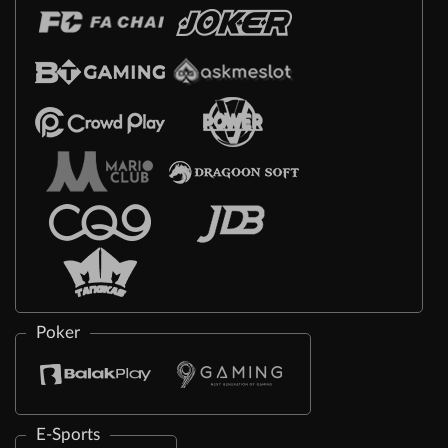
Poker
E-Sports