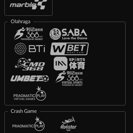
Olahraga
Crash Game