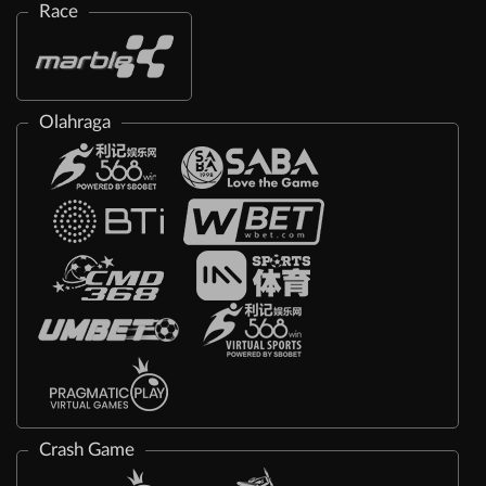
Race
Olahraga
Crash Game