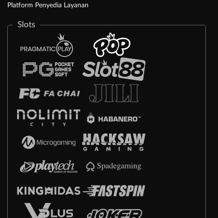
Platform Penyedia Layanan
Slots