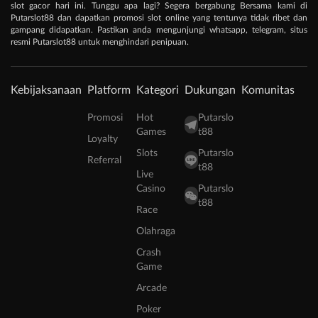
slot gacor hari ini. Tunggu apa lagi? Segera bergabung Bersama kami di
Putarslot88 dan dapatkan promosi slot online yang tentunya tidak ribet dan
gampang didapatkan. Pastikan anda mengunjungi whatsapp, telegram, situs
resmi Putarslot88 untuk menghindari penipuan.
Kebijaksanaan
Platform
Kategori
Dukungan
Komunitas
Promosi
Hot
Putarslo
Games
t88
Loyalty
Slots
Putarslo
Referral
t88
Live
Casino
Putarslo
t88
Race
Olahraga
Crash
Game
Arcade
Poker