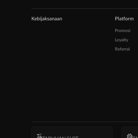
Kebijaksanaan
Platform
Promosi
Loyalty
Referral