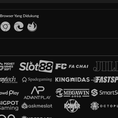
Browser Yang Didukung