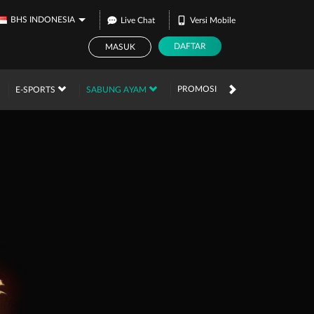
BHS INDONESIA
Live Chat
Versi Mobile
DAFTAR
MASUK
PROMOSI
E-SPORTS
SABUNG AYAM