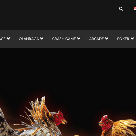
ACE
OLAHRAGA
CRASH GAME
ARCADE
POKER