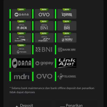
* Selama bank maintenance dan bank offline deposit dan penarikan
tidak dapat diproses
Deposit
Penarikan