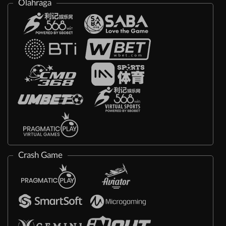
Olahraga
Crash Game