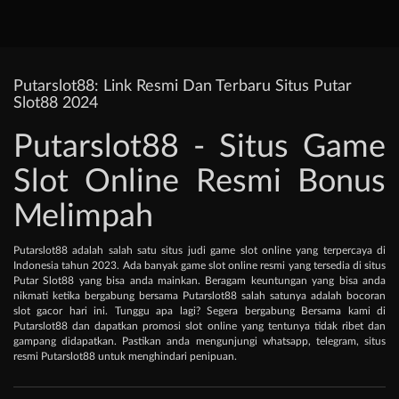
Putarslot88: Link Resmi Dan Terbaru Situs Putar
Slot88 2024
Putarslot88 - Situs Game
Slot Online Resmi Bonus
Melimpah
Putarslot88 adalah salah satu situs judi game slot online yang terpercaya di
Indonesia tahun 2023. Ada banyak game slot online resmi yang tersedia di situs
Putar Slot88 yang bisa anda mainkan. Beragam keuntungan yang bisa anda
nikmati ketika bergabung bersama Putarslot88 salah satunya adalah bocoran
slot gacor hari ini. Tunggu apa lagi? Segera bergabung Bersama kami di
Putarslot88 dan dapatkan promosi slot online yang tentunya tidak ribet dan
gampang didapatkan. Pastikan anda mengunjungi whatsapp, telegram, situs
resmi Putarslot88 untuk menghindari penipuan.