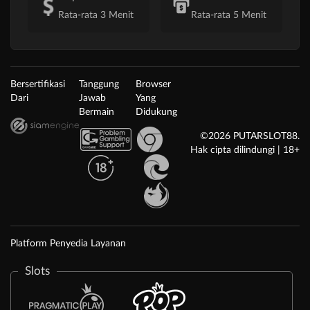
Rata-rata 3 Menit
Rata-rata 5 Menit
Bersertifikasi
Tanggung
Browser
Dari
Jawab
Yang
Bermain
Didukung
©2026 PUTARSLOT88.
Hak cipta dilindungi | 18+
Platform Penyedia Layanan
Slots