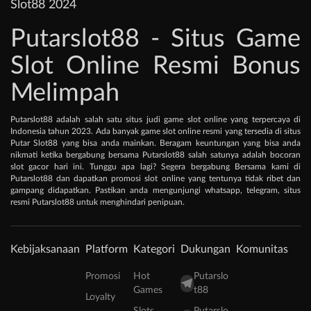
Slot88 2024
Putarslot88 - Situs Game
Slot Online Resmi Bonus
Melimpah
Putarslot88 adalah salah satu situs judi game slot online yang terpercaya di
Indonesia tahun 2023. Ada banyak game slot online resmi yang tersedia di situs
Putar Slot88 yang bisa anda mainkan. Beragam keuntungan yang bisa anda
nikmati ketika bergabung bersama Putarslot88 salah satunya adalah bocoran
slot gacor hari ini. Tunggu apa lagi? Segera bergabung Bersama kami di
Putarslot88 dan dapatkan promosi slot online yang tentunya tidak ribet dan
gampang didapatkan. Pastikan anda mengunjungi whatsapp, telegram, situs
resmi Putarslot88 untuk menghindari penipuan.
Kebijaksanaan
Platform
Kategori
Dukungan
Komunitas
Promosi
Hot
Putarslo
Games
t88
Loyalty