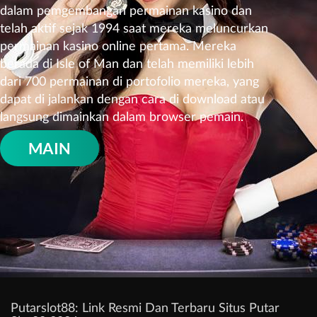
dalam pemgembangan permainan kasino dan
telah aktif sejak 1994 saat mereka meluncurkan
permainan kasino online pertama. Mereka
berada di Isle of Man dan telah memiliki lebih
dari 700 permainan di portofolio mereka, yang
dapat di jalankan dengan cara di download atau
langsung dimainkan dalam browser pemain.
MAIN
Putarslot88: Link Resmi Dan Terbaru Situs Putar