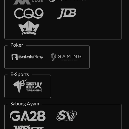
Poker
E-Sports
Sabung Ayam